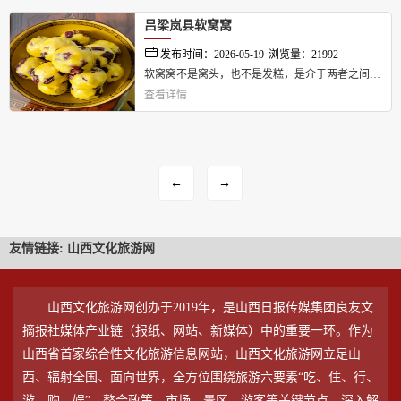
吕梁岚县软窝窝
发布时间：2026-05-19
浏览量：21992
软窝窝不是窝头，也不是发糕，是介于两者之间的
查看详情
一种别样的“岚县美食”。它得用岚县自产的“黄米”
——那种皮黄、粒短、油性大的软糜子——磨成的
细面。...
←
→
友情链接:
山西文化旅游网
山西文化旅游网创办于2019年，是山西日报传媒集团良友文
摘报社媒体产业链（报纸、网站、新媒体）中的重要一环。作为
山西省首家综合性文化旅游信息网站，山西文化旅游网立足山
西、辐射全国、面向世界，全方位围绕旅游六要素“吃、住、行、
游、购、娱”，整合政策、市场、景区、游客等关键节点，深入解