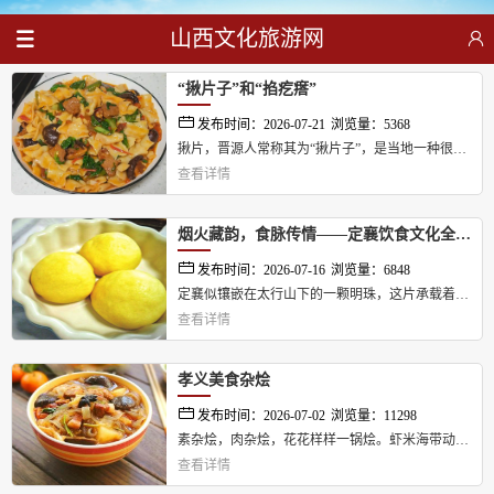
山西文化旅游网
“揪片子”和“掐疙瘩”
发布时间：2026-07-21
浏览量：5368
揪片，晋源人常称其为“揪片子”，是当地一种很有
查看详情
特色的食品。...
烟火藏韵，食脉传情——定襄饮食文化全景录
发布时间：2026-07-16
浏览量：6848
定襄似镶嵌在太行山下的一颗明珠，这片承载着千
查看详情
年农耕文明的土地，既孕育了厚重的历史底蕴，更
滋养出独树一帜的饮食文化。...
孝义美食杂烩
发布时间：2026-07-02
浏览量：11298
素杂烩，肉杂烩，花花样样一锅烩。虾米海带动海
查看详情
味，木耳蘑菇山珍贵。...