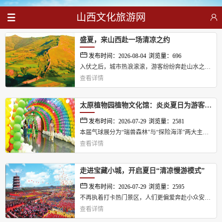
山西文化旅游网
盛夏，来山西赴一场清凉之约
发布时间：2026-08-04
浏览量：696
入伏之后，城市热浪滚滚，游客纷纷奔赴山水之
查看详情
间，觅一份清凉。...
太原植物园植物文化馆：炎炎夏日为游客送来欢乐
发布时间：2026-07-29
浏览量：2581
本届气球展分为“瑞兽森林”与“探险海洋”两大主题
查看详情
展区，上百万个缤纷气球巧妙编织，将浪漫童趣与
自然诗意完美融合，在炎炎夏日为游客送来欢
乐。...
走进宝藏小城，开启夏日“清凉慢游模式”
发布时间：2026-07-29
浏览量：2595
不再执着打卡热门景区，人们更偏爱奔赴小众安静
查看详情
的小城短途出游，在舒缓的节奏里卸下日常压力，