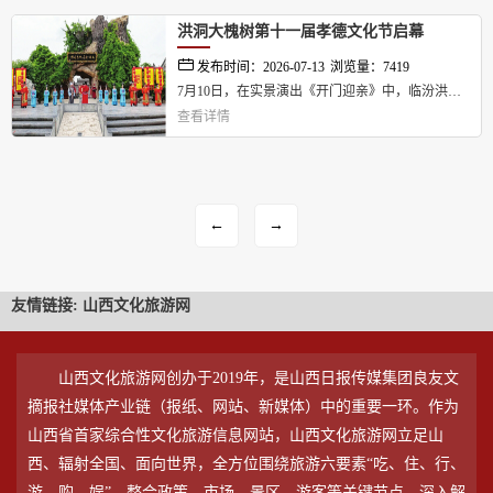
补足情绪与精力。...
洪洞大槐树第十一届孝德文化节启幕
发布时间：2026-07-13
浏览量：7419
7月10日，在实景演出《开门迎亲》中，临汾洪洞
查看详情
大槐树景区第十一届孝德文化节正式启幕。...
←
→
友情链接:
山西文化旅游网
山西文化旅游网创办于2019年，是山西日报传媒集团良友文
摘报社媒体产业链（报纸、网站、新媒体）中的重要一环。作为
山西省首家综合性文化旅游信息网站，山西文化旅游网立足山
西、辐射全国、面向世界，全方位围绕旅游六要素“吃、住、行、
游、购、娱”，整合政策、市场、景区、游客等关键节点，深入解