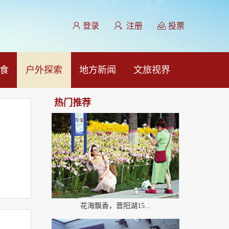
登录
注册
投票
食
户外探索
地方新闻
文旅视界
热门推荐
花海飘香，晋阳湖15...