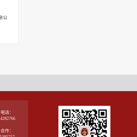
余公
督电话：
-4282766
务合作：
5385757