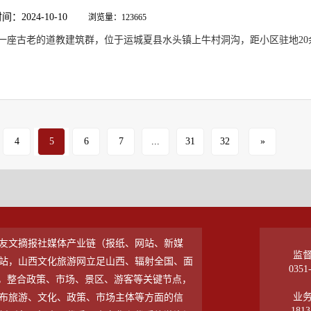
：2024-10-10
浏览量：123665
一座古老的道教建筑群，位于运城夏县水头镇上牛村洞沟，距小区驻地20
4
5
6
7
...
31
32
»
友文摘报社媒体产业链（报纸、网站、新媒
监
站，山西文化旅游网立足山西、辐射全国、面
0351
”，整合政策、市场、景区、游客等关键节点，
业
发布旅游、文化、政策、市场主体等方面的信
1813