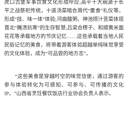
虎口古堡军事饮食文化形成呼应;高平十大碗源于长
平之战祭祀传统，十道汤菜暗合周代“羹食”礼仪等，
形成“技、味一体”体验;河曲酸粥、神池捞汁苦菜体现
晋北“腌渍抗寒”的生存智慧;吕梁合楞子、和顺黄米面
花花等承载地方的节庆记忆……这些承载着当地人民
民俗记忆的美食，将带着游客体验超越单纯味觉享受
的文化体验，成为“可品尝的地方志”。
“这些美食是穿越时空的味觉信使，通过游客的
参与体验转化为可感知、可参与、可传播的文化
IP。”山西省烹饪餐饮饭店行业协会负责人表示。