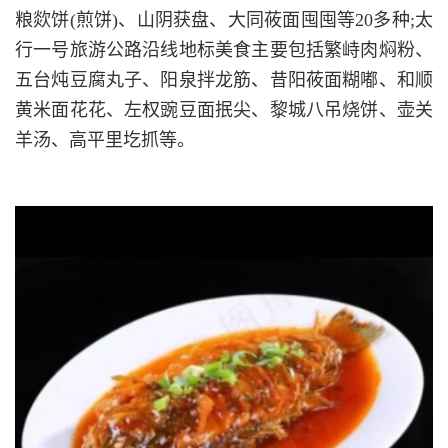
粮欻饼(煎饼)、山阴获盘、大同莜面囤囤等20多种;太
行一号旅游公路沿线地标美食主要包括繁峙肉焖粉、
五台炖豆腐丸子、阳泉拌龙筋、昔阳莜面糊嘟、和顺
黄米面花花、左权豌豆面抿尖、黎城八吊烧饼、壶关
羊汤、高平里圪抓等。