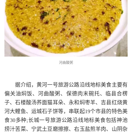
河曲酸粥
据介绍，黄河一号旅游公路沿线地标美食主要有
偏关油焖饭、河曲酸粥、保德肉末碗托、临县合楞
子、石楼酸汤荞面猫耳朵、永和焖枣羊、吉县红烧黄
河大鲤鱼、运城石子饼等，串联起19个市县的特色美
食30多种;长城一号旅游公路沿线地标美食包括神池
捞汁苦菜、宁武土豆磨擦擦、右玉盐煎羊肉、山阴杂