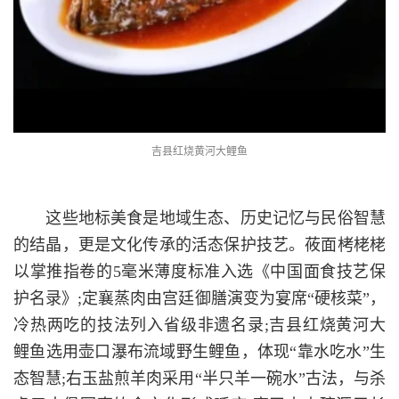
吉县红烧黄河大鲤鱼
这些地标美食是地域生态、历史记忆与民俗智慧
的结晶，更是文化传承的活态保护技艺。莜面栲栳栳
以掌推指卷的5毫米薄度标准入选《中国面食技艺保
护名录》;定襄蒸肉由宫廷御膳演变为宴席“硬核菜”，
冷热两吃的技法列入省级非遗名录;吉县红烧黄河大
鲤鱼选用壶口瀑布流域野生鲤鱼，体现“靠水吃水”生
态智慧;右玉盐煎羊肉采用“半只羊一碗水”古法，与杀