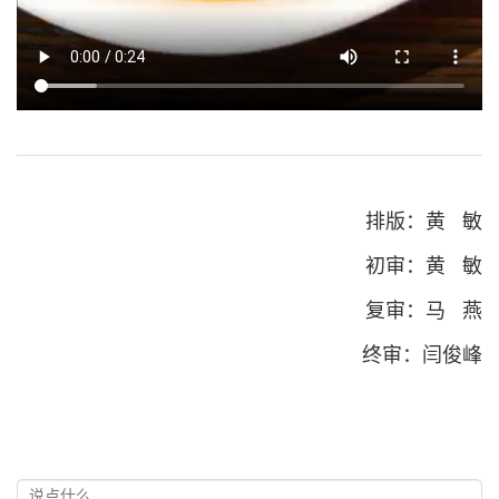
排版：黄 敏
初审：黄 敏
复审：马 燕
终审：闫俊峰