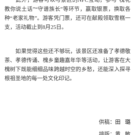
此外，游客可以与景区的NPC互动，参与“槐花
教你说土话”“守谱族长”等环节，赢取银票，换取各
种“老家礼物”。游客凭门票，还可在献殿领取雪糕一
支，活动截止到8月25日。
如果觉得这些还不够玩，该景区还准备了孝德敬
茶、孝德传诵、槐乡童趣嘉年华等活动，让游客在大
槐树下既能细细品味跨越时空的乡愁，还能深入探寻
根祖圣地的每一处文化印记。
供稿
：田 璐
排版：黄 敏